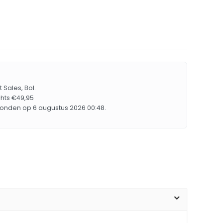
 Sales, Bol.
chts €49,95
vonden op 6 augustus 2026 00:48.