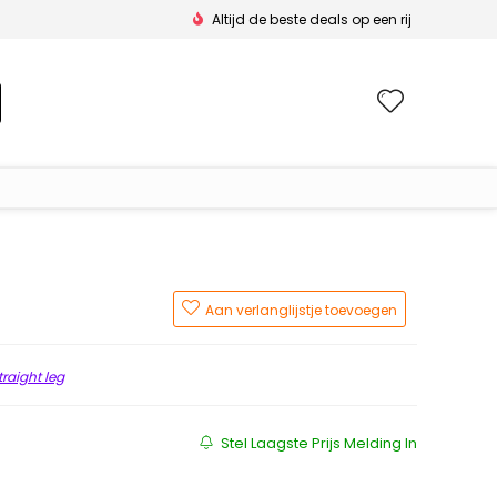
Altijd de beste deals op een rij
Wishlis
Aan verlanglijstje toevoegen
traight leg
Stel Laagste Prijs Melding In