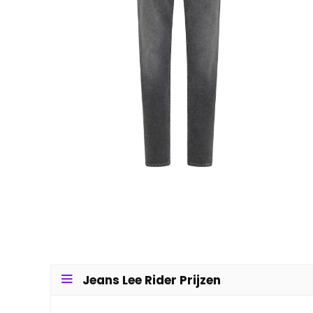
Jeans Lee Rider Prijzen