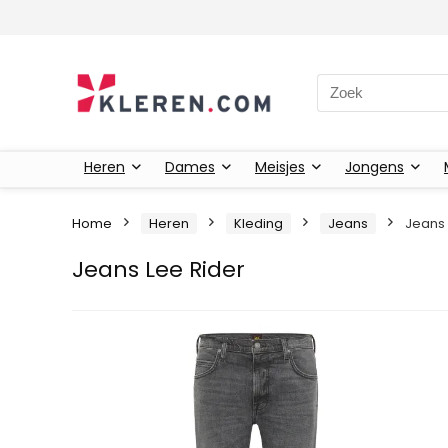
Zoeken naar:
Heren
Dames
Meisjes
Jongens
Home
Heren
Kleding
Jeans
Jeans 
Jeans Lee Rider