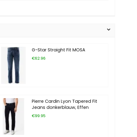
G-Star Straight Fit MOSA
€62.96
Pierre Cardin Lyon Tapered Fit
Jeans donkerblauw, Effen
€99.95