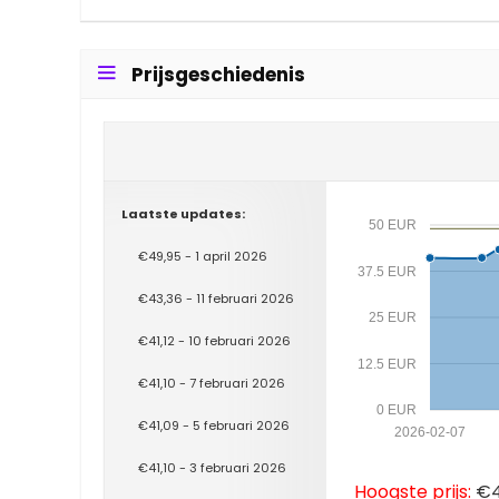
Prijsgeschiedenis
Laatste updates:
50 EUR
€49,95 - 1 april 2026
37.5 EUR
€43,36 - 11 februari 2026
25 EUR
€41,12 - 10 februari 2026
12.5 EUR
€41,10 - 7 februari 2026
0 EUR
€41,09 - 5 februari 2026
2026-02-07
€41,10 - 3 februari 2026
Hoogste prijs:
€49