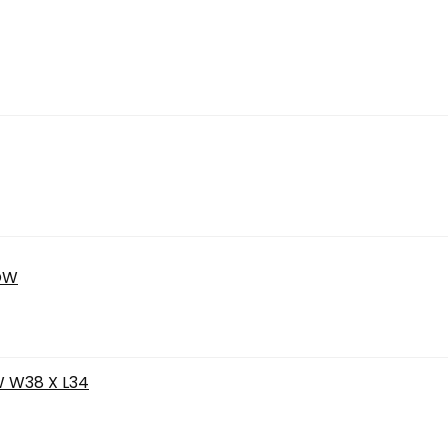
OW
 W38 X L34