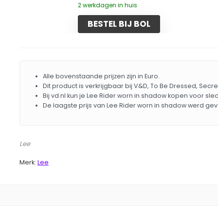
2 werkdagen in huis
BESTEL BIJ BOL
Alle bovenstaande prijzen zijn in Euro.
Dit product is verkrijgbaar bij V&D, To Be Dressed, Secret
Bij vd.nl kun je Lee Rider worn in shadow kopen voor sle
De laagste prijs van Lee Rider worn in shadow werd ge
Lee
Merk:
Lee