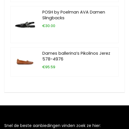
POSH by Poelman AVA Damen
Slingbacks
€30.00
Dames ballerina’s Pikolinos Jerez
578-4976
€95.59
Snel de beste aanbiedingen vinden zoek ze hier: