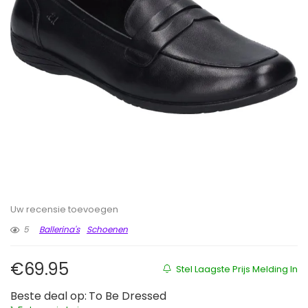
Uw recensie toevoegen
5
Ballerina's
Schoenen
€
69.95
Stel Laagste Prijs Melding In
Beste deal op:
To Be Dressed