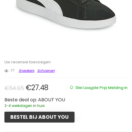
Uw recensie toevoegen
77
Sneakers
Schoenen
Oorspronkelijke prijs was: €54.9
Huidige prijs is: €27.48.
€
27.48
€
54.95
Stel Laagste Prijs Melding In
Beste deal op:
ABOUT YOU
2-4 werkdagen in huis
BESTEL BIJ ABOUT YOU