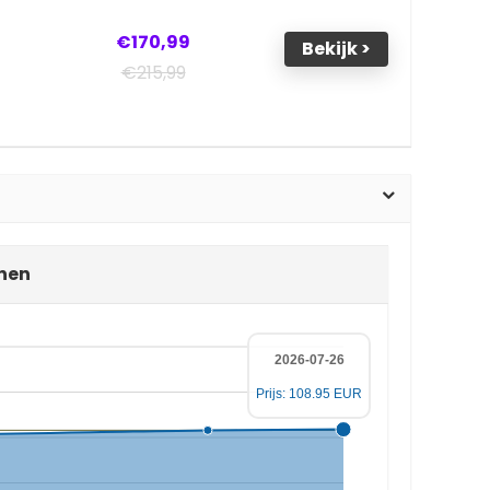
€170,99
Bekijk >
€215,99
enen
2026-07-26
Prijs: 108.95 EUR