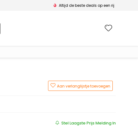
Altijd de beste deals op een rij
Wishlis
Aan verlanglijstje toevoegen
js was: €149.99.
js is: €108.95.
Stel Laagste Prijs Melding In