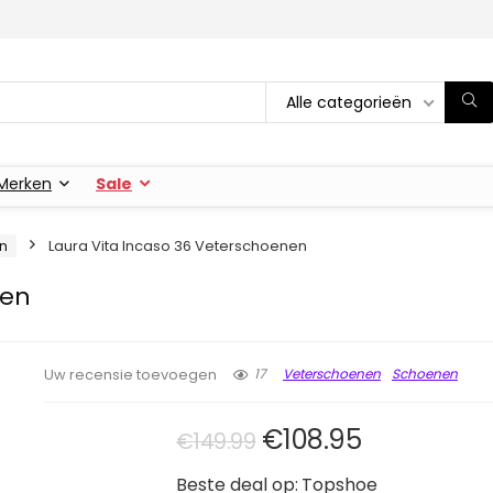
Alle categorieën
Merken
Sale
n
Laura Vita Incaso 36 Veterschoenen
nen
17
Veterschoenen
Schoenen
Uw recensie toevoegen
Oorspronkelijke pri
Huidige pri
€
108.95
€
149.99
Beste deal op:
Topshoe