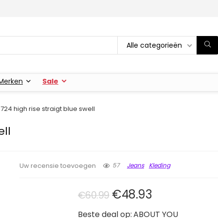
Alle categorieën
Merken
Sale
 724 high rise straigt blue swell
ell
57
Jeans
Kleding
Uw recensie toevoegen
Oorspronkelijke pri
Huidige prijs
€
48.93
€
60.99
Beste deal op:
ABOUT YOU