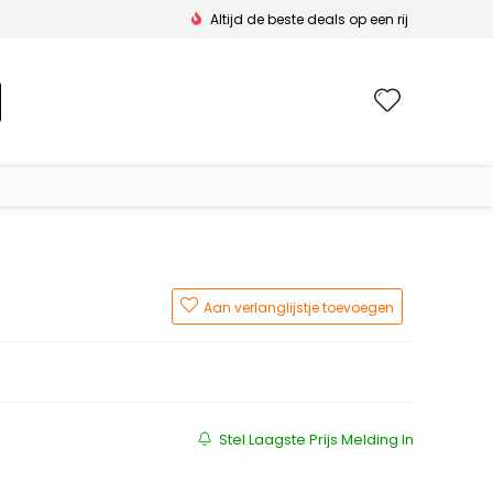
Altijd de beste deals op een rij
Wishlis
Aan verlanglijstje toevoegen
js was: €60.99.
 is: €48.93.
Stel Laagste Prijs Melding In