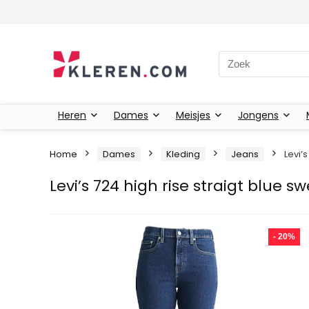
Zoeken naar:
Heren
Dames
Meisjes
Jongens
Home
Dames
Kleding
Jeans
Levi’s
Levi’s 724 high rise straigt blue sw
- 20%