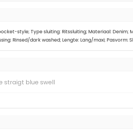
ket-style; Type sluiting: Ritssluiting; Materiaal: Denim; Mo
ing: Rinsed/dark washed; Lengte: Lang/maxi; Pasvorm: Slim
se straigt blue swell