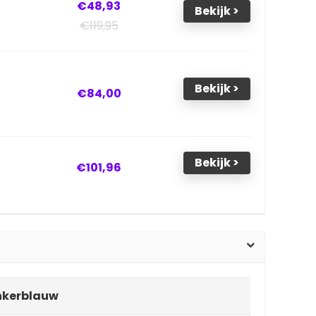
€48,93
Bekijk >
€119,95
Bekijk >
€84,00
Bekijk >
€101,96
onkerblauw