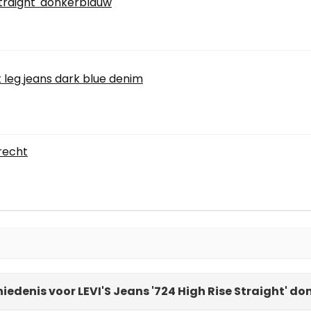
Straight' donkerblauw
ht leg jeans dark blue denim
 recht
hiedenis voor LEVI'S Jeans '724 High Rise Straight' d