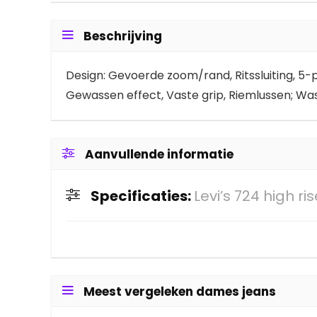
Beschrijving
Design: Gevoerde zoom/rand, Ritssluiting, 5-poc
Gewassen effect, Vaste grip, Riemlussen; Wass
Aanvullende informatie
Specificaties:
Levi’s 724 high ri
Meest vergeleken dames jeans