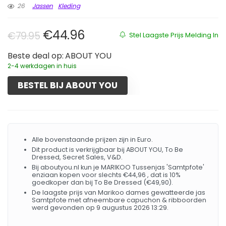
26
Jassen
Kleding
Oorspronkelijke prijs was: €79.95
Huidige prijs is: €44.96.
€
44.96
€
79.95
Stel Laagste Prijs Melding In
Beste deal op:
ABOUT YOU
2-4 werkdagen in huis
BESTEL BIJ ABOUT YOU
Alle bovenstaande prijzen zijn in Euro.
Dit product is verkrijgbaar bij ABOUT YOU, To Be
Dressed, Secret Sales, V&D.
Bij aboutyou.nl kun je MARIKOO Tussenjas 'Samtpfote'
enziaan kopen voor slechts €44,96 , dat is 10%
goedkoper dan bij To Be Dressed (€49,90).
De laagste prijs van Marikoo dames gewatteerde jas
Samtpfote met afneembare capuchon & ribboorden
werd gevonden op 9 augustus 2026 13:29.