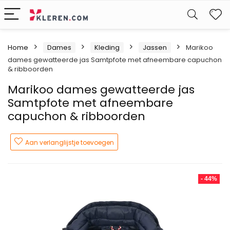
W
Home
Dames
Kleding
Jassen
Marikoo
dames gewatteerde jas Samtpfote met afneembare capuchon
& ribboorden
Marikoo dames gewatteerde jas
Samtpfote met afneembare
capuchon & ribboorden
Aan verlanglijstje toevoegen
- 44%