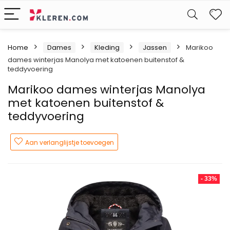
W
Home
Dames
Kleding
Jassen
Marikoo
dames winterjas Manolya met katoenen buitenstof &
teddyvoering
Marikoo dames winterjas Manolya
met katoenen buitenstof &
teddyvoering
Aan verlanglijstje toevoegen
- 33%