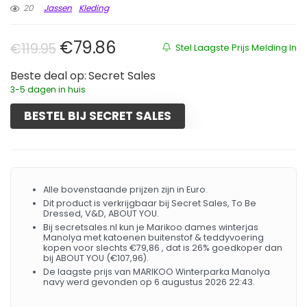
20
Jassen
Kleding
Oorspronkelijke prijs was: €119.9
Huidige prijs is: €79.86.
€
79.86
€
119.95
Stel Laagste Prijs Melding In
Beste deal op:
Secret Sales
3-5 dagen in huis
BESTEL BIJ SECRET SALES
Alle bovenstaande prijzen zijn in Euro.
Dit product is verkrijgbaar bij Secret Sales, To Be
Dressed, V&D, ABOUT YOU.
Bij secretsales.nl kun je Marikoo dames winterjas
Manolya met katoenen buitenstof & teddyvoering
kopen voor slechts €79,86 , dat is 26% goedkoper dan
bij ABOUT YOU (€107,96).
De laagste prijs van MARIKOO Winterparka Manolya
navy werd gevonden op 6 augustus 2026 22:43.