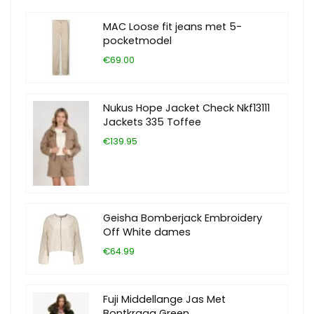
MAC Loose fit jeans met 5-
pocketmodel
€69.00
Nukus Hope Jacket Check Nkf13111
Jackets 335 Toffee
€139.95
Geisha Bomberjack Embroidery
Off White dames
€64.99
Fuji Middellange Jas Met
Bontkraag Green