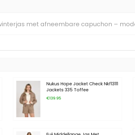
winterjas met afneembare capuchon – mod
Nukus Hope Jacket Check Nkf13111
Jackets 335 Toffee
€139.95
Fuji Middellange Jas Met