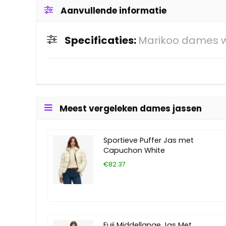
Aanvullende informatie
Specificaties:
Marikoo dames 
Meest vergeleken dames jassen
Sportieve Puffer Jas met
Capuchon White
€82.37
Fuji Middellange Jas Met