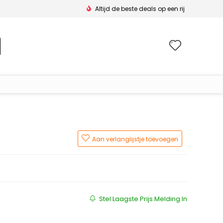
Altijd de beste deals op een rij
Wishlis
Aan verlanglijstje toevoegen
js was: €139.95.
s is: €139.90.
Stel Laagste Prijs Melding In