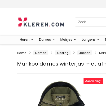
Zoeken naar:
Heren
Dames
Meisjes
Jongens
Home
Dames
Kleding
Jassen
Mar
Marikoo dames winterjas met a
Aanbieding!