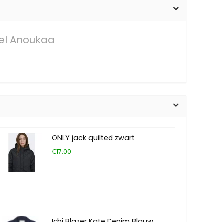
el Anoukaa
ONLY jack quilted zwart
€17.00
Ichi Blazer Kate Denim Blauw