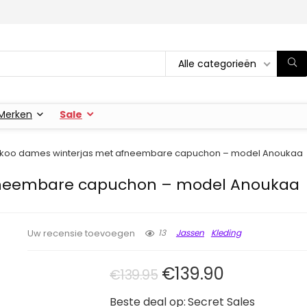
Alle categorieën
Merken
Sale
ikoo dames winterjas met afneembare capuchon – model Anoukaa
fneembare capuchon – model Anoukaa
13
Jassen
Kleding
Uw recensie toevoegen
Oorspronkelijke pri
Huidige prij
€
139.90
€
139.95
Beste deal op:
Secret Sales