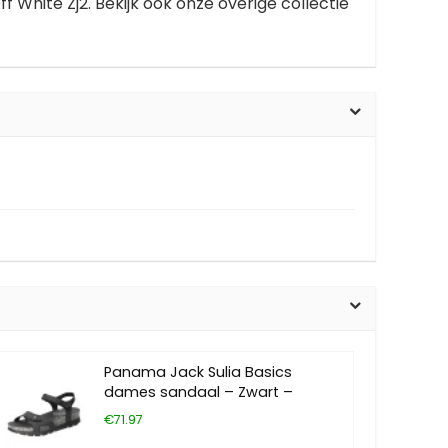
ff White Zj2. Bekijk ook onze overige collectie
Panama Jack Sulia Basics
dames sandaal – Zwart –
€71.97