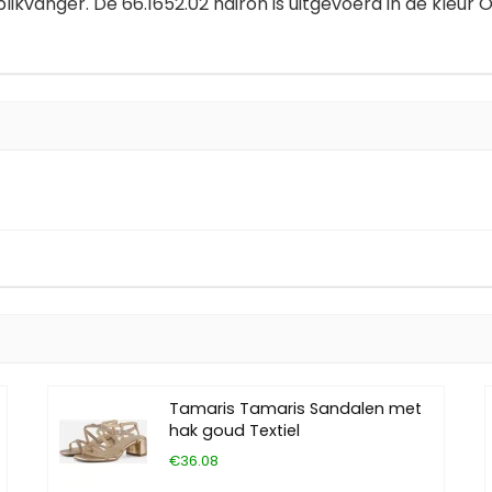
likvanger. De 66.1652.02 hairon is uitgevoerd in de kleur O
Tamaris Tamaris Sandalen met
hak goud Textiel
€36.08