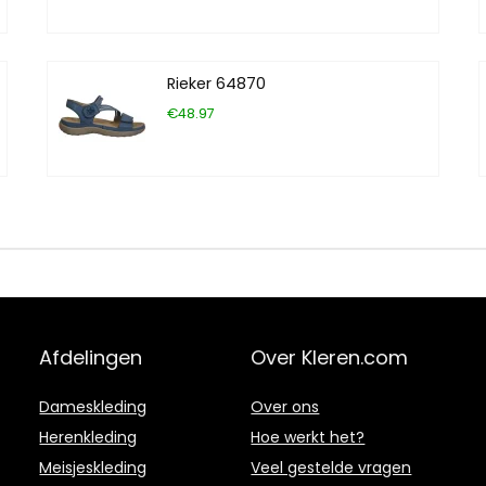
Rieker 64870
€48.97
Afdelingen
Over Kleren.com
Dameskleding
Over ons
Herenkleding
Hoe werkt het?
Meisjeskleding
Veel gestelde vragen