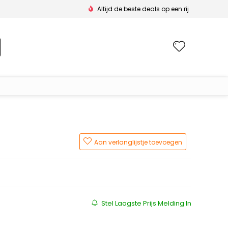
Altijd de beste deals op een rij
Wishlis
Aan verlanglijstje toevoegen
js was: €99.95.
 is: €59.97.
Stel Laagste Prijs Melding In