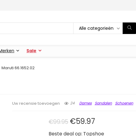
Alle categorieën
Merken
Sale
Maruti 66.1652.02
24
Dames
Sandalen
Schoenen
Uw recensie toevoegen
Oorspronkelijke pri
Huidige prijs
€
59.97
€
99.95
Beste deal op:
Topshoe