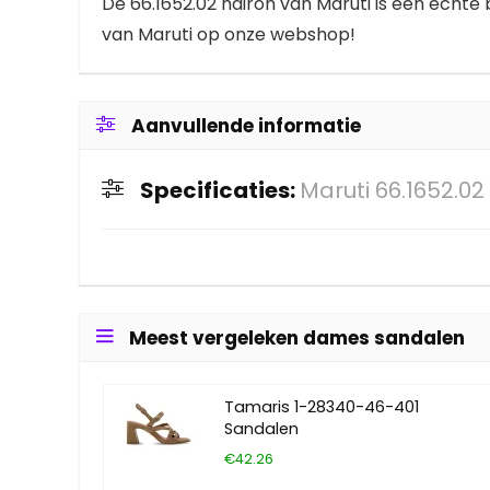
De 66.1652.02 hairon van Maruti is een echte b
van Maruti op onze webshop!
Aanvullende informatie
Specificaties:
Maruti 66.1652.02
Meest vergeleken dames sandalen
Tamaris 1-28340-46-401
Sandalen
€42.26