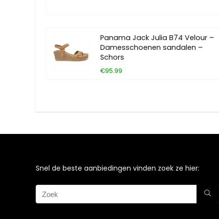
Panama Jack Julia B74 Velour –
Damesschoenen sandalen –
Schors
€95.99
Snel de beste aanbiedingen vinden zoek ze hier: