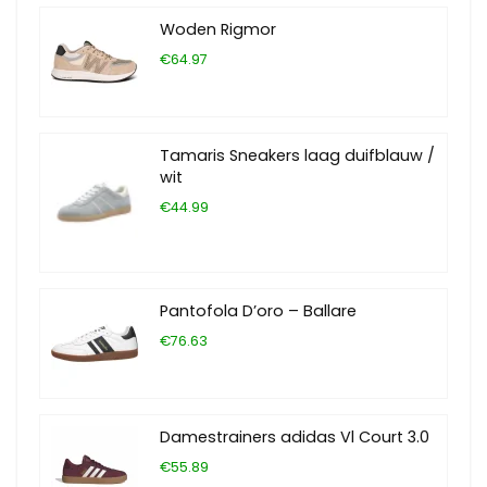
Woden Rigmor
€64.97
Tamaris Sneakers laag duifblauw /
wit
€44.99
Pantofola D’oro – Ballare
€76.63
Damestrainers adidas Vl Court 3.0
€55.89