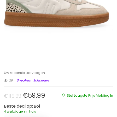
Uw recensie toevoegen
26
Sneakers
Schoenen
Oorspronkelijke prijs was: €119.9
Huidige prijs is: €59.99.
€
59.99
€
119.99
Stel Laagste Prijs Melding In
Beste deal op:
Bol
4 werkdagen in huis