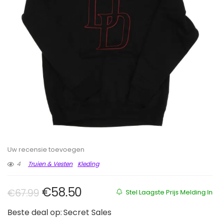
Uw recensie toevoegen
4
Truien & Vesten
Kleding
Oorspronkelijke prijs was: €67.99
Huidige prijs is: €58.50.
€
58.50
€
67.99
Stel Laagste Prijs Melding In
Beste deal op:
Secret Sales