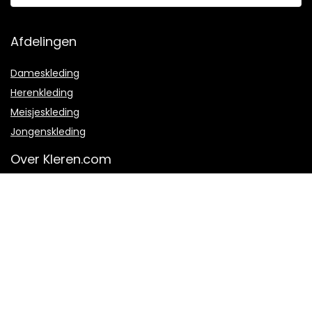
Afdelingen
Dameskleding
Herenkleding
Meisjeskleding
Jongenskleding
Over Kleren.com
Over ons
Hoe werkt het?
Veel gestelde vragen
Contact