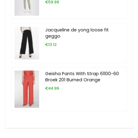
€59.99
Jacqueline de yong loose fit
geggo
€13.12
Geisha Pants With Strap 61100-60
Broek 201 Burned Orange
€44.99