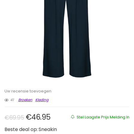
Uw recensie toevoegen
41
Broeken
Kleding
Oorspronkelijke prijs was: €69.9
Huidige prijs is: €46.95.
€
46.95
€
69.95
Stel Laagste Prijs Melding In
Beste deal op:
Sneakin