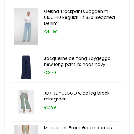
Geisha Trackpants Jogdenim
61051-10 Regular Fit 830 Bleached
Denim
€44.99
Jacqueline de Yong Jdygeggo
new long pant jrs noos navy
€13.79
JDY JDYGEGGO wide leg broek
mintgroen
€17.99
Mac Jeans Broek Groen dames