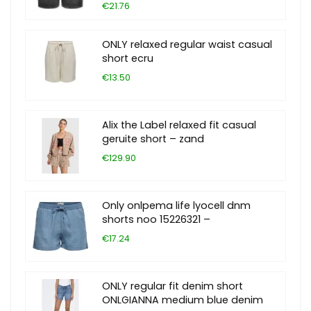
€21.76
ONLY relaxed regular waist casual
short ecru
€13.50
Alix the Label relaxed fit casual
geruite short – zand
€129.90
Only onlpema life lyocell dnm
shorts noo 15226321 –
€17.24
ONLY regular fit denim short
ONLGIANNA medium blue denim