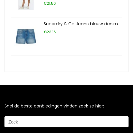
€21.56
Superdry & Co Jeans blauw denim
€23.16
Snel de beste aanbiedingen vinden zoek ze hier: