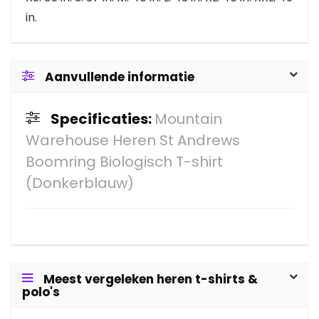
in.
Aanvullende informatie
Specificaties:
Mountain
Warehouse Heren St Andrews
Boomring Biologisch T-shirt
(Donkerblauw)
Meest vergeleken heren t-shirts &
polo's