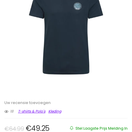
Uw recensie toevoegen
18
T-shirts & Polo's
Kleding
Oorspronkelijke prijs was: €64.9
Huidige prijs is: €49.25.
€
49.25
€
64.99
Stel Laagste Prijs Melding In