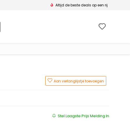
Altijd de beste deals op een rij
Wishlis
Aan verlanglijstje toevoegen
js was: €149.95.
 is: €66.61.
Stel Laagste Prijs Melding In