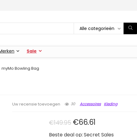
Alle categorieën
Merken
Sale
myMo Bowling Bag
30
Accessoires
Kleding
Uw recensie toevoegen
Oorspronkelijke pri
Huidige prijs
€
66.61
€
149.95
Beste deal op:
Secret Sales