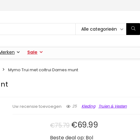
Alle categorieën
Merken
Sale
Mymo Trui met coltrui Dames munt
unt
25
Kleding
Truien & Vesten
Uw recensie toevoegen
Oorspronkelijke prij
Huidige prijs
€
69.99
€
75.79
Beste deal op:
Bol