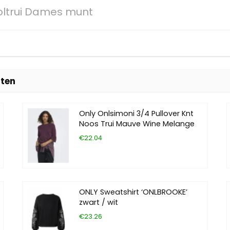
oltrui Dames munt
sten
Only Onlsimoni 3/4 Pullover Knt
Noos Trui Mauve Wine Melange
€22.04
ONLY Sweatshirt ‘ONLBROOKE’
zwart / wit
€23.26