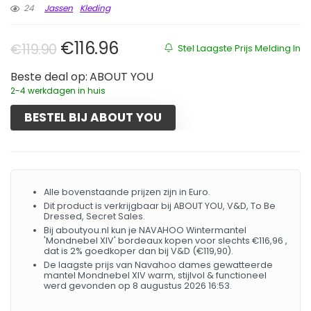
24
Jassen
Kleding
Oorspronkelijke prijs was: €119.9
Huidige prijs is: €116.96.
€
116.96
€
119.90
Stel Laagste Prijs Melding In
Beste deal op:
ABOUT YOU
2-4 werkdagen in huis
BESTEL BIJ ABOUT YOU
Alle bovenstaande prijzen zijn in Euro.
Dit product is verkrijgbaar bij ABOUT YOU, V&D, To Be
Dressed, Secret Sales.
Bij aboutyou.nl kun je NAVAHOO Wintermantel
'Mondnebel XIV' bordeaux kopen voor slechts €116,96 ,
dat is 2% goedkoper dan bij V&D (€119,90).
De laagste prijs van Navahoo dames gewatteerde
mantel Mondnebel XIV warm, stijlvol & functioneel
werd gevonden op 8 augustus 2026 16:53.