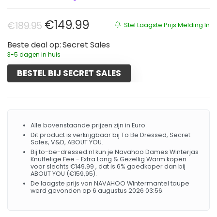
Oorspronkelijke prijs was: €189.
Huidige prijs is: €149.99
€
149.99
€
189.95
Stel Laagste Prijs Melding In
Beste deal op:
Secret Sales
3-5 dagen in huis
BESTEL BIJ SECRET SALES
Alle bovenstaande prijzen zijn in Euro.
Dit product is verkrijgbaar bij To Be Dressed, Secret
Sales, V&D, ABOUT YOU.
Bij to-be-dressed.nl kun je Navahoo Dames Winterjas
Knuffelige Fee - Extra Lang & Gezellig Warm kopen
voor slechts €149,99 , dat is 6% goedkoper dan bij
ABOUT YOU (€159,95).
De laagste prijs van NAVAHOO Wintermantel taupe
werd gevonden op 6 augustus 2026 03:56.