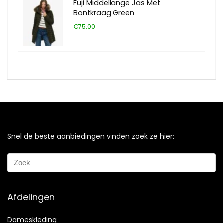
Fuji Middellange Jas Met
Bontkraag Green
€75.00
Snel de beste aanbiedingen vinden zoek ze hier:
Afdelingen
Dameskleding