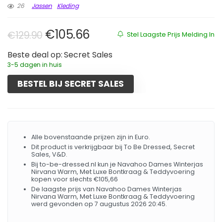
26
Jassen
Kleding
Oorspronkelijke prijs was: €129.
Huidige prijs is: €105.66.
€
105.66
€
129.90
Stel Laagste Prijs Melding In
Beste deal op:
Secret Sales
3-5 dagen in huis
BESTEL BIJ SECRET SALES
Alle bovenstaande prijzen zijn in Euro.
Dit product is verkrijgbaar bij To Be Dressed, Secret
Sales, V&D.
Bij to-be-dressed.nl kun je Navahoo Dames Winterjas
Nirvana Warm, Met Luxe Bontkraag & Teddyvoering
kopen voor slechts €105,66
De laagste prijs van Navahoo Dames Winterjas
Nirvana Warm, Met Luxe Bontkraag & Teddyvoering
werd gevonden op 7 augustus 2026 20:45.