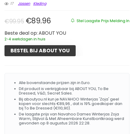
17
Jassen
Kleding
Oorspronkelijke prijs was: €99.9
Huidige prijs is: €89.96.
€
89.96
€
99.95
Stel Laagste Prijs Melding In
Beste deal op:
ABOUT YOU
2-4 werkdagen in huis
BESTEL BIJ ABOUT YOU
Alle bovenstaande prijzen zijn in Euro.
Dit product is verkrijgbaar bij ABOUT YOU, To Be
Dressed, V&D, Secret Sales.
Bij aboutyou.nl kun je NAVAHOO Winterjas 'Zoja' geel
kopen voor slechts €89,96 , dat is 19% goedkoper dan
bij To Be Dressed (€110,90).
De laagste prijs van Navahoo Dames Winterjas Zoja
Warm, Stijlvol & Met Afneembare Kunstbontkraag werd
gevonden op 8 augustus 2026 22:28.