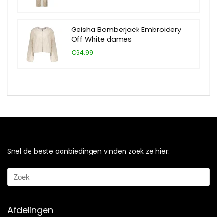
Geisha Bomberjack Embroidery
Off White dames
€64.99
Snel de beste aanbiedingen vinden zoek ze hier:
Afdelingen