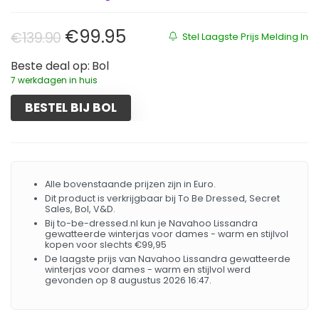
Oorspronkelijke prijs was: €139.
Huidige prijs is: €99.95.
€
99.95
€
139.90
Stel Laagste Prijs Melding In
Beste deal op:
Bol
7 werkdagen in huis
BESTEL BIJ BOL
Alle bovenstaande prijzen zijn in Euro.
Dit product is verkrijgbaar bij To Be Dressed, Secret
Sales, Bol, V&D.
Bij to-be-dressed.nl kun je Navahoo Lissandra
gewatteerde winterjas voor dames - warm en stijlvol
kopen voor slechts €99,95
De laagste prijs van Navahoo Lissandra gewatteerde
winterjas voor dames - warm en stijlvol werd
gevonden op 8 augustus 2026 16:47.