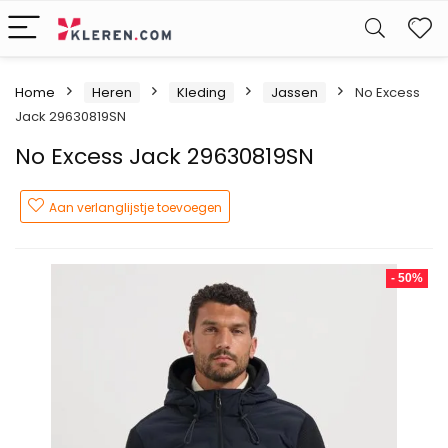
W
Home
Heren
Kleding
Jassen
No Excess
Jack 29630819SN
No Excess Jack 29630819SN
Aan verlanglijstje toevoegen
- 50%