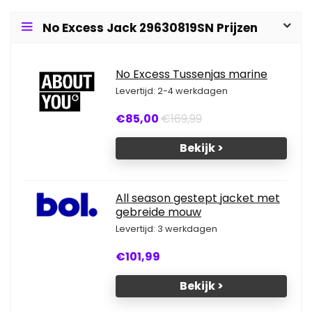
No Excess Jack 29630819SN Prijzen
No Excess Tussenjas marine
Levertijd: 2-4 werkdagen
€85,00
€169,99
Bekijk >
All season gestept jacket met
gebreide mouw
Levertijd: 3 werkdagen
€101,99
Bekijk >