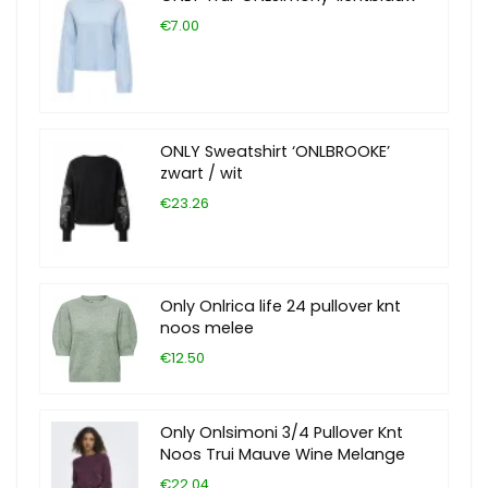
€7.00
ONLY Sweatshirt ‘ONLBROOKE’
zwart / wit
€23.26
Only Onlrica life 24 pullover knt
noos melee
€12.50
Only Onlsimoni 3/4 Pullover Knt
Noos Trui Mauve Wine Melange
€22.04