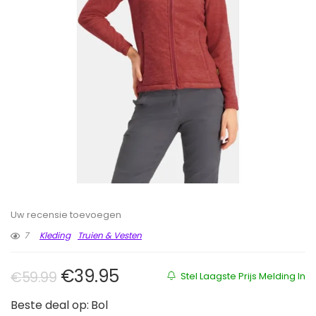
Uw recensie toevoegen
7
Kleding
Truien & Vesten
Oorspronkelijke prijs was: €59.9
Huidige prijs is: €39.95.
€
39.95
€
59.99
Stel Laagste Prijs Melding In
Beste deal op:
Bol