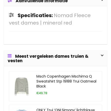
Aanvullende informatie
Specificaties:
Nomad Fleece
vest dames | mineral red
Meest vergeleken dames truien &
vesten
Msch Copenhagen Mschima Q
Sweatshirt Stp 19188 Trui Oatmeal
Black
€49.78
ONLY Trui ‘ONLSimony’ lichtblauw