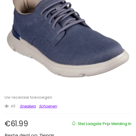
Uw recensie toevoegen
45
Sneakers
Schoenen
€
61.99
Stel Laagste Prijs Melding In
Beste deal op:
Ziengs