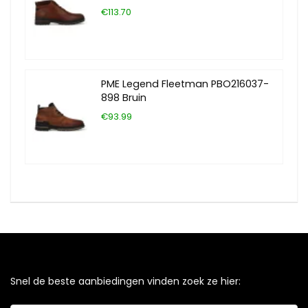
€113.70
PME Legend Fleetman PBO216037-
898 Bruin
€93.99
Snel de beste aanbiedingen vinden zoek ze hier: