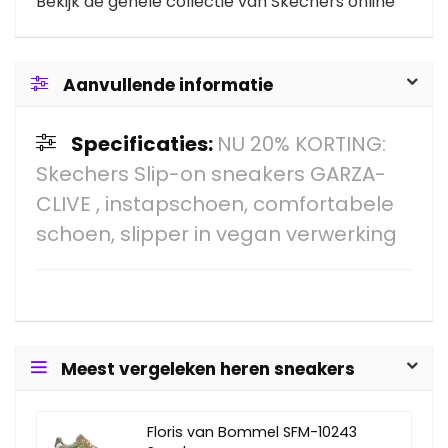
Bekijk de gehele collectie van Skechers online
Aanvullende informatie
Specificaties:
NU 20% KORTING:
Skechers Slip-on sneakers GARZA-
CLIVE , instapschoen, comfortabele
schoen, slipper in vegan verwerking
Meest vergeleken heren sneakers
Floris van Bommel SFM-10243