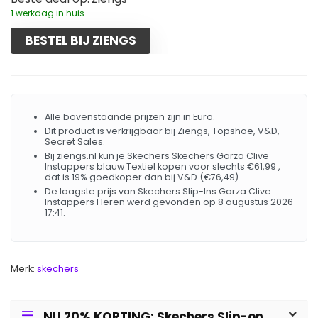
1 werkdag in huis
BESTEL BIJ ZIENGS
Alle bovenstaande prijzen zijn in Euro.
Dit product is verkrijgbaar bij Ziengs, Topshoe, V&D,
Secret Sales.
Bij ziengs.nl kun je Skechers Skechers Garza Clive
Instappers blauw Textiel kopen voor slechts €61,99 ,
dat is 19% goedkoper dan bij V&D (€76,49).
De laagste prijs van Skechers Slip-Ins Garza Clive
Instappers Heren werd gevonden op 8 augustus 2026
17:41.
Merk:
skechers
NU 20% KORTING: Skechers Slip-on