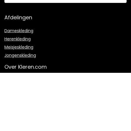
Afdelingen
Dameskleding
Herenkleding
Meisjeskleding
Jongenskleding
Over Kleren.com
Over ons
Hoe werkt het?
Veel gestelde vragen
Contact