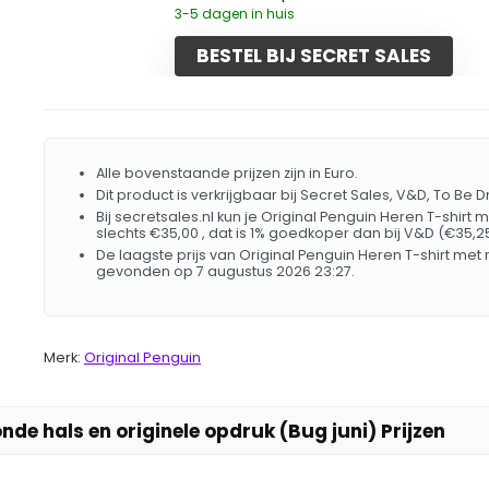
3-5 dagen in huis
BESTEL BIJ SECRET SALES
Alle bovenstaande prijzen zijn in Euro.
Dit product is verkrijgbaar bij Secret Sales, V&D, To Be 
Bij secretsales.nl kun je Original Penguin Heren T-shirt
slechts €35,00 , dat is 1% goedkoper dan bij V&D (€35,25
De laagste prijs van Original Penguin Heren T-shirt met
gevonden op 7 augustus 2026 23:27.
Merk:
Original Penguin
nde hals en originele opdruk (Bug juni) Prijzen