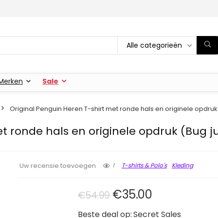
Alle categorieën
Merken
Sale
Original Penguin Heren T-shirt met ronde hals en originele opdruk 
t ronde hals en originele opdruk (Bug j
1
T-shirts & Polo's
Kleding
Uw recensie toevoegen
Oorspronkelijke pri
Huidige prijs
€
35.00
€
54.99
Beste deal op:
Secret Sales