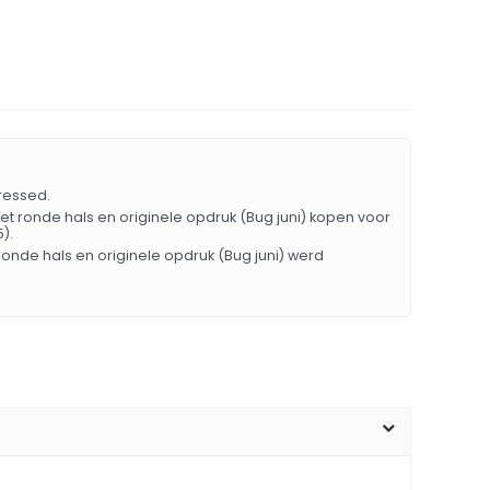
Dressed.
 met ronde hals en originele opdruk (Bug juni) kopen voor
).
 ronde hals en originele opdruk (Bug juni) werd