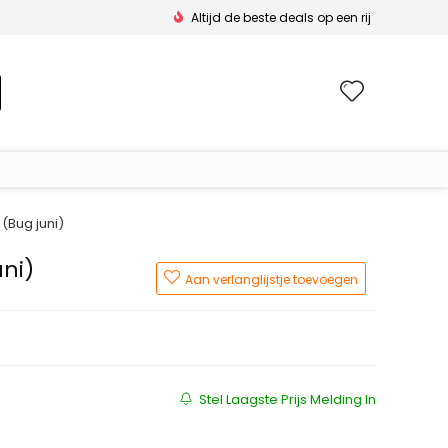
Altijd de beste deals op een rij
Wishlis
(Bug juni)
uni)
Aan verlanglijstje toevoegen
js was: €54.99.
 is: €35.00.
Stel Laagste Prijs Melding In