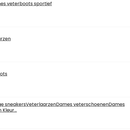
es veterboots sportief
arzen
ots
oge sneakersVeterlaarzenDames veterschoenenDames
Kleur...