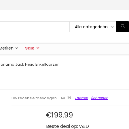
Alle categorieën
Merken
Sale
Panama Jack Frisia Enkellaarzen
38
Laarzen
Schoenen
Uw recensie toevoegen
€
199.99
Beste deal op:
V&D