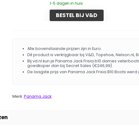
1-5 dagen in huis
BESTEL BIJ V&D
Alle bovenstaande prijzen zijn in Euro.
Dit product is verkrijgbaar bij V&D, Topshoe, Nelson.nl, 
Bij vd.nl kun je Panama Jack Frisia b10 dames veterboots 
goedkoper dan bij Secret Sales (€246,99).
De laagste prijs van Panama Jack Frisia B10 Boots werd
Merk:
Panama Jack
zen