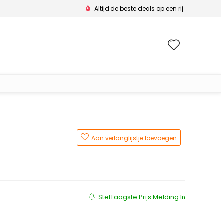
Altijd de beste deals op een rij
Wishlis
Aan verlanglijstje toevoegen
Stel Laagste Prijs Melding In