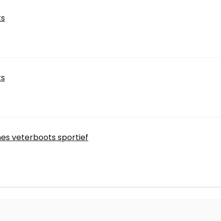
ts
ts
es veterboots sportief