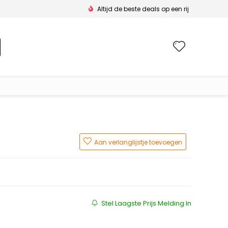
Altijd de beste deals op een rij
Wishlis
Aan verlanglijstje toevoegen
Stel Laagste Prijs Melding In