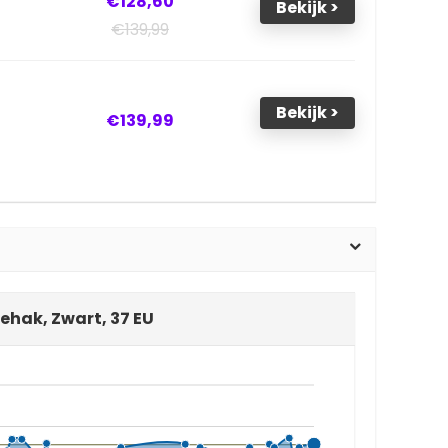
€128,60
Bekijk >
€139,99
Bekijk >
€139,99
hak, Zwart, 37 EU