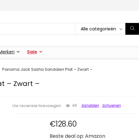
Alle categorieën
Merken
Sale
Panama Jack Sasha Sandalen Plat – Zwart –
t – Zwart –
48
Sandalen
Schoenen
Uw recensie toevoegen
€
128.60
Beste deal op:
Amazon