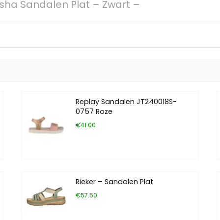
ha Sandalen Plat – Zwart –
Replay Sandalen JT240018S-
0757 Roze
€41.00
Rieker – Sandalen Plat
€57.50