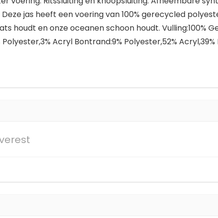
ter voering. Ritssluiting en knoopsluiting. Afneembare sy
eze jas heeft een voering van 100% gerecycled polyester.
plaats houdt en onze oceanen schoon houdt. Vulling:100% 
 Polyester,3% Acryl Bontrand:9% Polyester,52% Acryl,39
verest