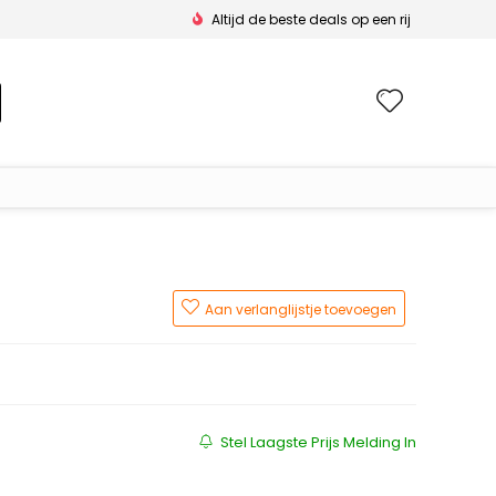
Altijd de beste deals op een rij
Wishlis
Aan verlanglijstje toevoegen
Stel Laagste Prijs Melding In