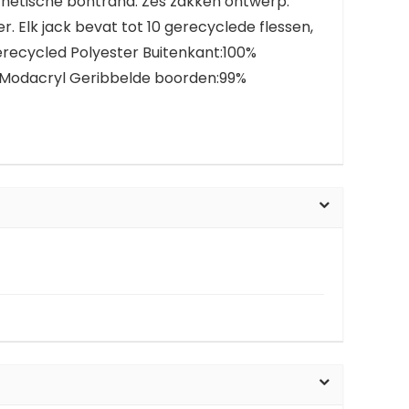
nthetische bontrand. Zes zakken ontwerp.
 Elk jack bevat tot 10 gerecyclede flessen,
Gerecycled Polyester Buitenkant:100%
% Modacryl Geribbelde boorden:99%