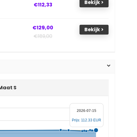
Bekijk >
€112,33
€129,00
Bekijk >
€189,00
 Maat S
2026-07-15
Prijs: 112.33 EUR