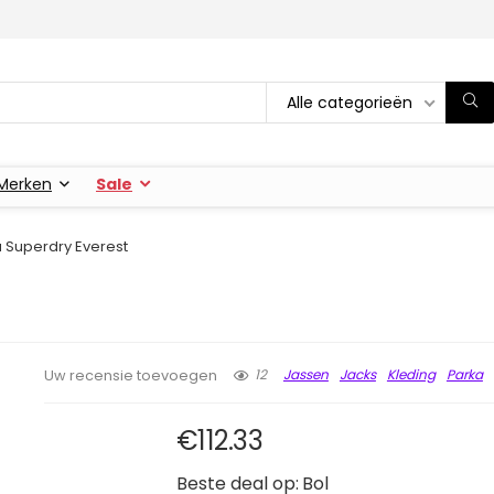
Alle categorieën
Merken
Sale
 Superdry Everest
12
Jassen
Jacks
Kleding
Parka
Uw recensie toevoegen
€
112.33
Beste deal op:
Bol