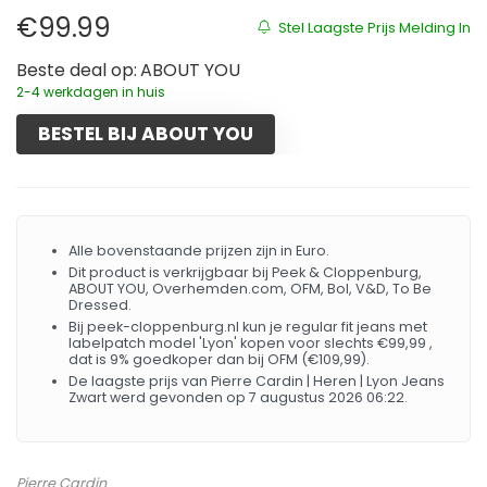
€
99.99
Stel Laagste Prijs Melding In
Beste deal op:
ABOUT YOU
2-4 werkdagen in huis
BESTEL BIJ ABOUT YOU
Alle bovenstaande prijzen zijn in Euro.
Dit product is verkrijgbaar bij Peek & Cloppenburg,
ABOUT YOU, Overhemden.com, OFM, Bol, V&D, To Be
Dressed.
Bij peek-cloppenburg.nl kun je regular fit jeans met
labelpatch model 'Lyon' kopen voor slechts €99,99 ,
dat is 9% goedkoper dan bij OFM (€109,99).
De laagste prijs van Pierre Cardin | Heren | Lyon Jeans
Zwart werd gevonden op 7 augustus 2026 06:22.
Pierre Cardin