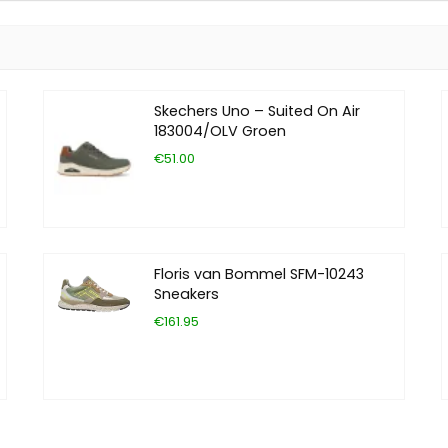
Skechers Uno – Suited On Air
183004/OLV Groen
€51.00
Floris van Bommel SFM-10243
Sneakers
€161.95