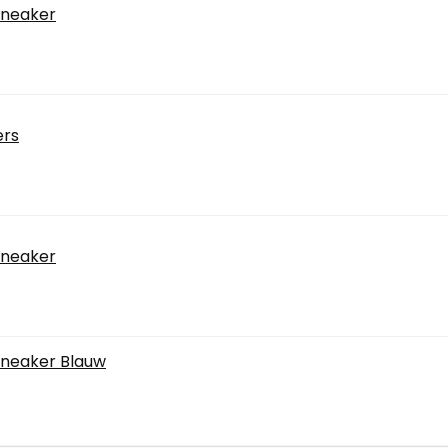
sneaker
ers
sneaker
 sneaker Blauw