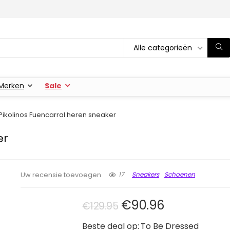
Alle categorieën
Merken
Sale
Pikolinos Fuencarral heren sneaker
er
17
Sneakers
Schoenen
Uw recensie toevoegen
Oorspronkelijke pri
Huidige prij
€
90.96
€
129.95
Beste deal op:
To Be Dressed