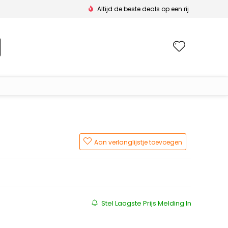
Altijd de beste deals op een rij
Wishlis
Aan verlanglijstje toevoegen
js was: €129.95.
s is: €90.96.
Stel Laagste Prijs Melding In