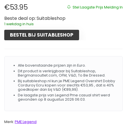
€
53.95
Stel Laagste Prijs Melding In
Beste deal op:
Suitableshop
1 werkdag in huis
BESTEL BIJ SUITABLESHOP
Alle bovenstaande prijzen zijn in Euro.
Dit product is verkrijgbaar bij Suitableshop,
Bergmansoutlet.com, OFM, V&D, To Be Dressed.
Bij suitableshop.nl kun je PME Legend Overshirt Dobby
Corduroy Ecru kopen voor slechts €53,95 , dat is 40%
goedkoper dan bij V&D (€89,99).
De laagste prijs van Legend Pme casual shirt werd
gevonden op 8 augustus 2026 06:03.
Merk:
PME Legend