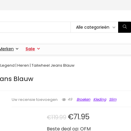
Alle categorieën
Merken
Sale
Legend | Heren | Tailwheel Jeans Blauw
eans Blauw
49
Broeken
Kleding
Slim
Uw recensie toevoegen
Oorspronkelijke prij
Huidige prijs 
€
71.95
€
119.99
Beste deal op:
OFM