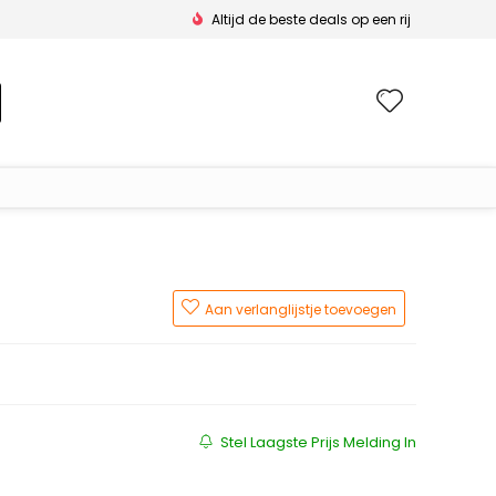
Altijd de beste deals op een rij
Wishlis
Aan verlanglijstje toevoegen
s was: €119.99.
is: €71.95.
Stel Laagste Prijs Melding In