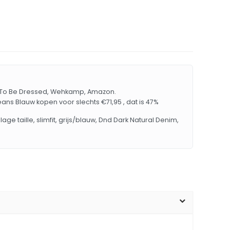
de, To Be Dressed, Wehkamp, Amazon.
eans Blauw kopen voor slechts €71,95 , dat is 47%
ge taille, slimfit, grijs/blauw, Dnd Dark Natural Denim,