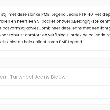
ijl met deze slanke PME-Legend Jeans PTR140. Het diepbl
rialen en heeft een 5-pocket ontwerp.Belangrijkste ke
fit pasvormStijladviesCombineer deze jeans met een licht
r robuust comfort en verfijning. Ontdek de collectie zow
kijk hier de hele collectie van PME Legend.
en | Tailwheel Jeans Blauw