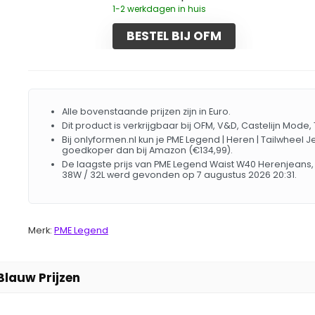
1-2 werkdagen in huis
BESTEL BIJ OFM
Alle bovenstaande prijzen zijn in Euro.
Dit product is verkrijgbaar bij OFM, V&D, Castelijn Mo
Bij onlyformen.nl kun je PME Legend | Heren | Tailwheel J
goedkoper dan bij Amazon (€134,99).
De laagste prijs van PME Legend Waist W40 Herenjeans, la
38W / 32L werd gevonden op 7 augustus 2026 20:31.
Merk:
PME Legend
Blauw Prijzen