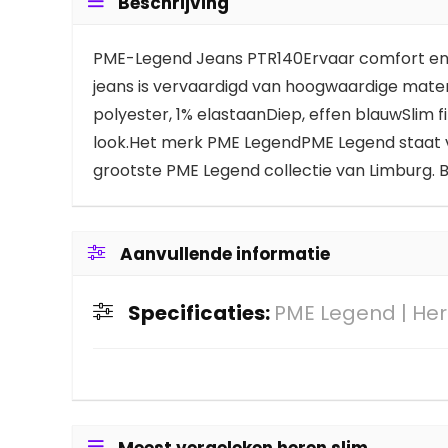
Beschrijving
PME-Legend Jeans PTR140Ervaar comfort en st
jeans is vervaardigd van hoogwaardige mate
polyester, 1% elastaanDiep, effen blauwSlim 
look.Het merk PME LegendPME Legend staat voo
grootste PME Legend collectie van Limburg. Be
Aanvullende informatie
Specificaties:
PME Legend | Her
Meest vergeleken heren slim