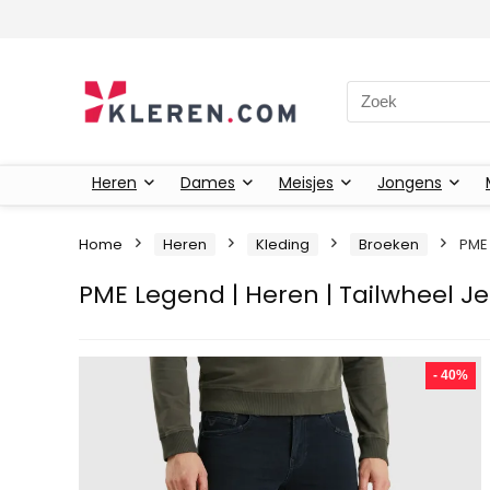
Zoeken naar:
Heren
Dames
Meisjes
Jongens
Home
Heren
Kleding
Broeken
PME 
PME Legend | Heren | Tailwheel J
- 40%