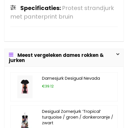
Specificaties:
Protest strandjurk
met panterprint bruin
Meest vergeleken dames rokken &
jurken
Damesjurk Desigual Nevada
€39.12
Desigual Zomerjurk ‘Tropical’
turquoise / groen / donkeroranje /
zwart