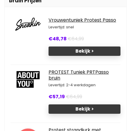
bruin Prijzen
Vrouwentuniek Protest Passo
Levertijd: snel
€48,78
€64,99
Bekijk >
PROTEST Tuniek PRTPasso
bruin
Levertijd: 2-4 werkdagen
€57,19
€64,99
Bekijk >
Protest strandjurk met