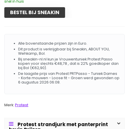
snel in huis
BESTEL BIJ SNEAKIN
Alle bovenstaande prijzen zijn in Euro.
Dit product is verkrijgbaar bij Sneakin, ABOUT YOU,
Wehkamp, Bol.
Bij sneakin-nl.nl kun je Vrouwentuniek Protest Passo
kopen voor slechts €48,78 , dat is 22% goedkoper dan
bij Bol (€62,90).
De laagste prijs van Protest PRTPasso - Tuniek Dames
- Korte mouwen - Loose fit - Groen werd gevonden op
6 augustus 2026 06:08.
Merk:
Protest
Protest strandjurk met panterprint