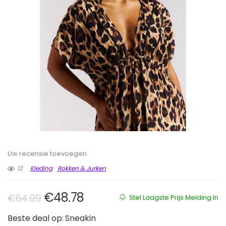
Uw recensie toevoegen
12
Kleding
Rokken & Jurken
Oorspronkelijke prijs was: €64.9
Huidige prijs is: €48.78.
€
48.78
€
64.99
Stel Laagste Prijs Melding In
Beste deal op:
Sneakin