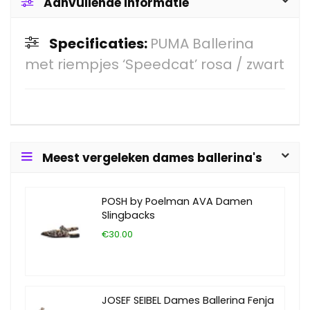
Aanvullende informatie
Specificaties:
PUMA Ballerina
met riempjes ‘Speedcat’ rosa / zwart
Meest vergeleken dames ballerina's
POSH by Poelman AVA Damen
Slingbacks
€30.00
JOSEF SEIBEL Dames Ballerina Fenja