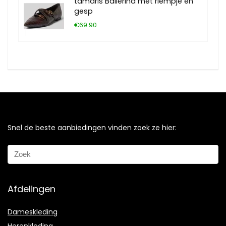
tamaris Ballerina met riempje en
gesp
€69.90
Snel de beste aanbiedingen vinden zoek ze hier:
Afdelingen
Dameskleding
Herenkleding