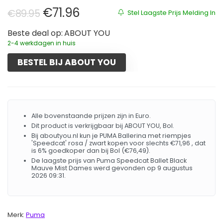
Oorspronkelijke prijs was: €89.9
Huidige prijs is: €71.96.
€
71.96
€
89.95
Stel Laagste Prijs Melding In
Beste deal op:
ABOUT YOU
2-4 werkdagen in huis
BESTEL BIJ ABOUT YOU
Alle bovenstaande prijzen zijn in Euro.
Dit product is verkrijgbaar bij ABOUT YOU, Bol.
Bij aboutyou.nl kun je PUMA Ballerina met riempjes
'Speedcat' rosa / zwart kopen voor slechts €71,96 , dat
is 6% goedkoper dan bij Bol (€76,49).
De laagste prijs van Puma Speedcat Ballet Black
Mauve Mist Dames werd gevonden op 9 augustus
2026 09:31.
Merk:
Puma