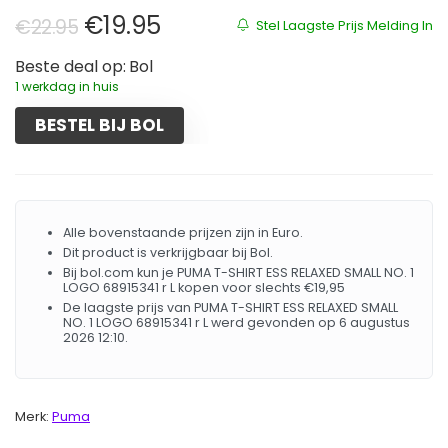
Oorspronkelijke prijs was: €22.95
Huidige prijs is: €19.95.
€
19.95
€
22.95
Stel Laagste Prijs Melding In
Beste deal op:
Bol
1 werkdag in huis
BESTEL BIJ BOL
Alle bovenstaande prijzen zijn in Euro.
Dit product is verkrijgbaar bij Bol.
Bij bol.com kun je PUMA T-SHIRT ESS RELAXED SMALL NO. 1
LOGO 68915341 r L kopen voor slechts €19,95
De laagste prijs van PUMA T-SHIRT ESS RELAXED SMALL
NO. 1 LOGO 68915341 r L werd gevonden op 6 augustus
2026 12:10.
Merk:
Puma