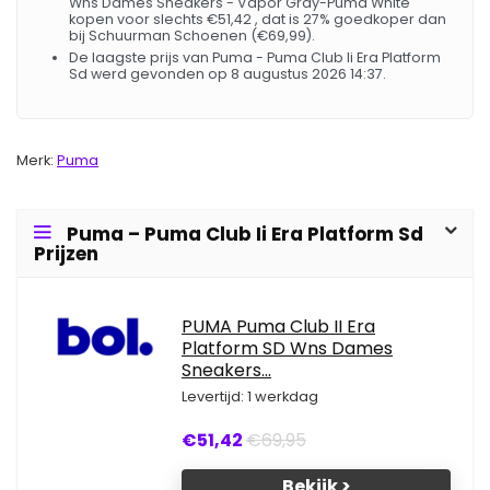
Wns Dames Sneakers - Vapor Gray-Puma White
kopen voor slechts €51,42 , dat is 27% goedkoper dan
bij Schuurman Schoenen (€69,99).
De laagste prijs van Puma - Puma Club Ii Era Platform
Sd werd gevonden op 8 augustus 2026 14:37.
Merk:
Puma
Puma – Puma Club Ii Era Platform Sd
Prijzen
PUMA Puma Club II Era
Platform SD Wns Dames
Sneakers...
Levertijd: 1 werkdag
€51,42
€69,95
Bekijk >