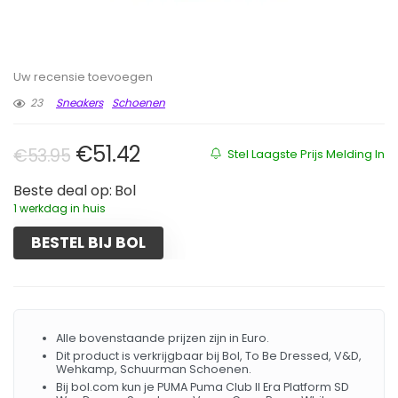
Uw recensie toevoegen
23
Sneakers
Schoenen
Oorspronkelijke prijs was: €53.95
Huidige prijs is: €51.42.
€
51.42
€
53.95
Stel Laagste Prijs Melding In
Beste deal op:
Bol
1 werkdag in huis
BESTEL BIJ BOL
Alle bovenstaande prijzen zijn in Euro.
Dit product is verkrijgbaar bij Bol, To Be Dressed, V&D,
Wehkamp, Schuurman Schoenen.
Bij bol.com kun je PUMA Puma Club II Era Platform SD