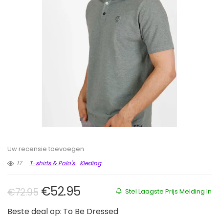
Uw recensie toevoegen
17
T-shirts & Polo's
Kleding
Oorspronkelijke prijs was: €72.95
Huidige prijs is: €52.95.
€
52.95
€
72.95
Stel Laagste Prijs Melding In
Beste deal op:
To Be Dressed