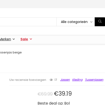
Alle categorieën
Merken
Sale
ssenjas beige
13
Jassen
Kleding
Tussenjassen
Uw recensie toevoegen
Oorspronkelijke pri
Huidige prijs 
€
39.19
€
69.99
Beste deal op:
Bol