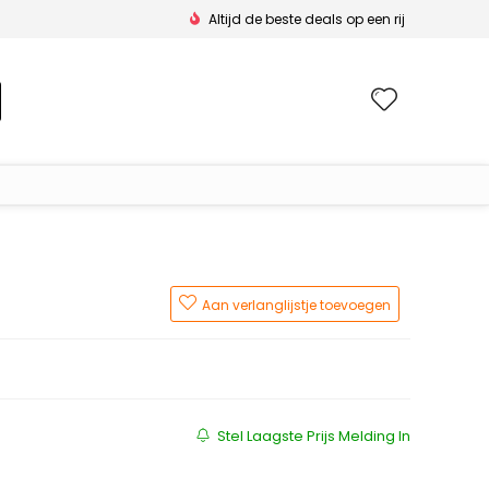
Altijd de beste deals op een rij
Wishlis
Aan verlanglijstje toevoegen
js was: €69.99.
is: €39.19.
Stel Laagste Prijs Melding In