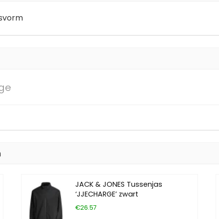
asvorm
ige
n
JACK & JONES Tussenjas
‘JJECHARGE’ zwart
€26.57