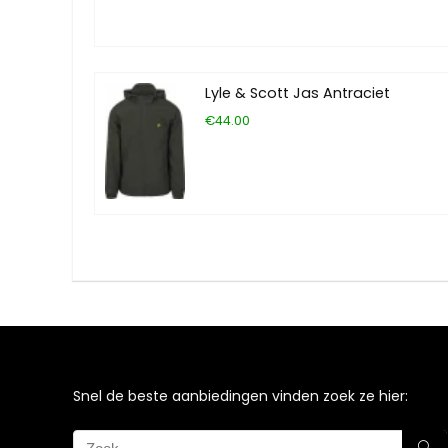
Lyle & Scott Jas Antraciet
€44.00
Snel de beste aanbiedingen vinden zoek ze hier: