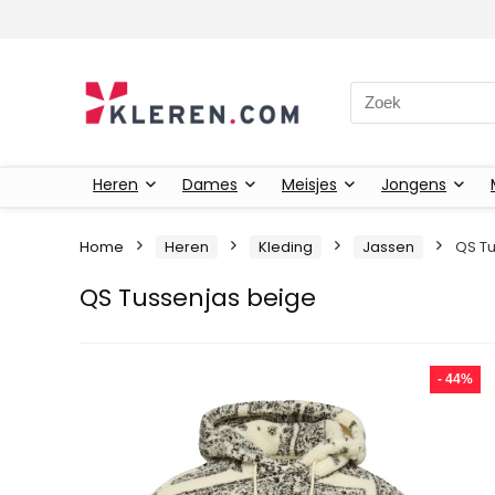
Zoeken naar:
Heren
Dames
Meisjes
Jongens
Home
Heren
Kleding
Jassen
QS Tu
QS Tussenjas beige
- 44%