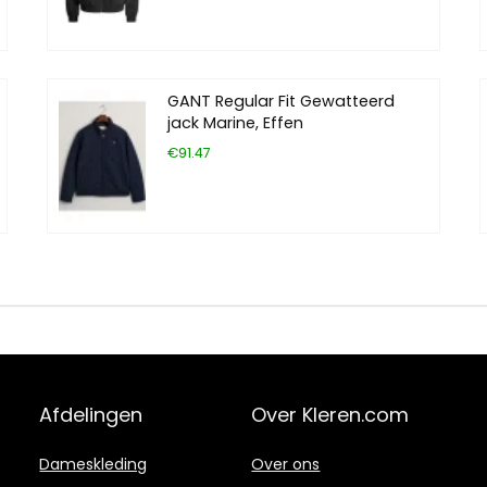
GANT Regular Fit Gewatteerd
jack Marine, Effen
€91.47
Afdelingen
Over Kleren.com
Dameskleding
Over ons