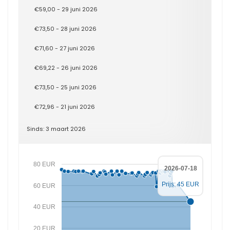
€59,00 - 29 juni 2026
€73,50 - 28 juni 2026
€71,60 - 27 juni 2026
€69,22 - 26 juni 2026
€73,50 - 25 juni 2026
€72,96 - 21 juni 2026
Sinds: 3 maart 2026
80 EUR
2026-07-18
Prijs: 45 EUR
60 EUR
40 EUR
20 EUR