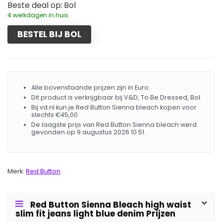
Beste deal op:
Bol
4 werkdagen in huis
BESTEL BIJ BOL
Alle bovenstaande prijzen zijn in Euro.
Dit product is verkrijgbaar bij V&D, To Be Dressed, Bol.
Bij vd.nl kun je Red Button Sienna bleach kopen voor
slechts €45,00
De laagste prijs van Red Button Sienna bleach werd
gevonden op 9 augustus 2026 10:51.
Merk:
Red Button
Red Button Sienna Bleach high waist
slim fit jeans light blue denim Prijzen