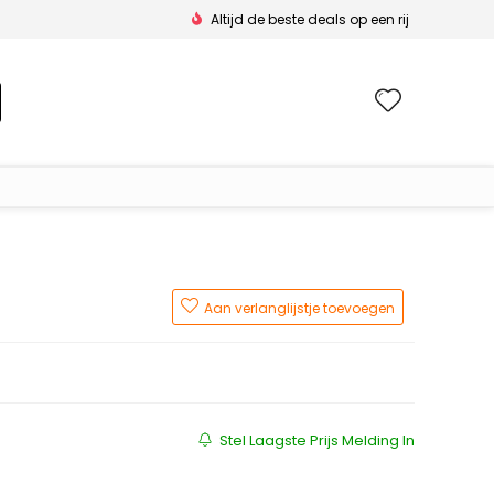
Altijd de beste deals op een rij
Wishlis
Aan verlanglijstje toevoegen
js was: €39.95.
 is: €36.75.
Stel Laagste Prijs Melding In