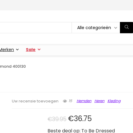
Alle categorieën
Merken
Sale
mond 400130
15
Hemden
Heren
Kleding
Uw recensie toevoegen
Oorspronkelijke pri
Huidige prijs
€
36.75
€
39.95
Beste deal op:
To Be Dressed