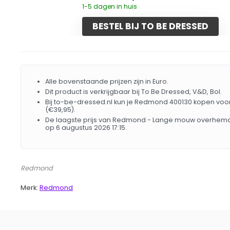
1-5 dagen in huis
BESTEL BIJ TO BE DRESSED
Alle bovenstaande prijzen zijn in Euro.
Dit product is verkrijgbaar bij To Be Dressed, V&D, Bol.
Bij to-be-dressed.nl kun je Redmond 400130 kopen voor 
(€39,95).
De laagste prijs van Redmond - Lange mouw overhemd 
op 6 augustus 2026 17:15.
Redmond
Merk:
Redmond