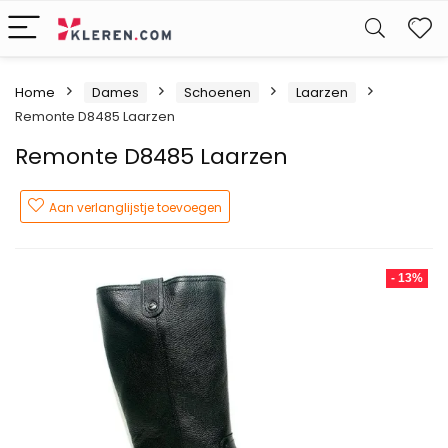
W
Home
Dames
Schoenen
Laarzen
Remonte D8485 Laarzen
Remonte D8485 Laarzen
Aan verlanglijstje toevoegen
- 13%