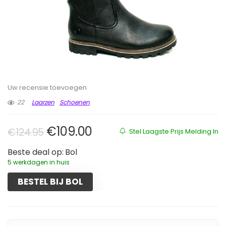
Uw recensie toevoegen
22
Laarzen
Schoenen
Oorspronkelijke prijs was: €124.
Huidige prijs is: €109.00.
€
109.00
€
124.95
Stel Laagste Prijs Melding In
Beste deal op:
Bol
5 werkdagen in huis
BESTEL BIJ BOL