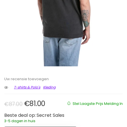
Uw recensie toevoegen
T-shirts & Polo's
Kleding
Oorspronkelijke prijs was: €87.00
Huidige prijs is: €81.00.
€
81.00
€
87.00
Stel Laagste Prijs Melding In
Beste deal op:
Secret Sales
3-5 dagen in huis