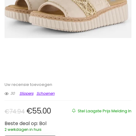
Uw recensie toevoegen
30
Slippers
Schoenen
Oorspronkelijke prijs was: €74.94
Huidige prijs is: €55.00.
€
55.00
€
74.94
Stel Laagste Prijs Melding In
Beste deal op:
Bol
2 werkdagen in huis