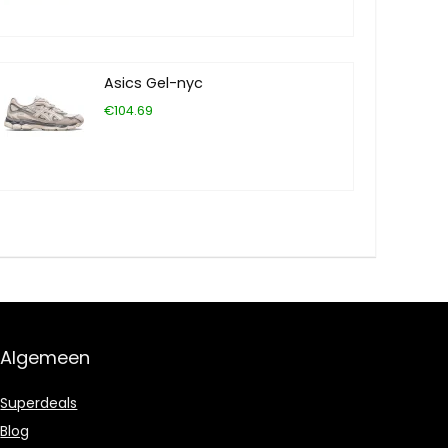
Asics Gel-nyc
€104.69
Algemeen
Superdeals
Blog