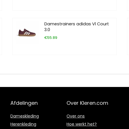
Damestrainers adidas Vl Court
3.0
€55.89
Afdelingen
Over Kleren.com
Dameskleding
Over ons
Herenkleding
Hoe werkt het?