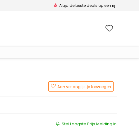
Altijd de beste deals op een rij
Wishlis
Aan verlanglijstje toevoegen
Stel Laagste Prijs Melding In