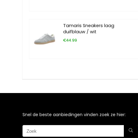
Tamaris Sneakers laag
duifblauw / wit
€44.99
Snel de beste aanbiedingen vinden zoek ze hier: