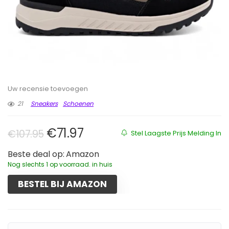
Uw recensie toevoegen
21
Sneakers
Schoenen
Oorspronkelijke prijs was: €107.
Huidige prijs is: €71.97.
€
71.97
€
107.95
Stel Laagste Prijs Melding In
Beste deal op:
Amazon
Nog slechts 1 op voorraad. in huis
BESTEL BIJ AMAZON