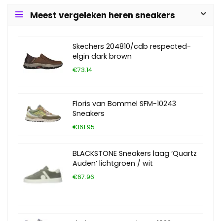
Meest vergeleken heren sneakers
Skechers 204810/cdb respected-
elgin dark brown
€73.14
Floris van Bommel SFM-10243
Sneakers
€161.95
BLACKSTONE Sneakers laag ‘Quartz
Auden’ lichtgroen / wit
€67.96