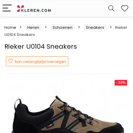
W
Home
Heren
Schoenen
Sneakers
Rieker
U0104 Sneakers
Rieker U0104 Sneakers
Aan verlanglijstje toevoegen
- 33%