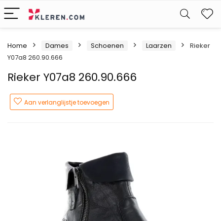
W
Home
Dames
Schoenen
Laarzen
Rieker
Y07a8 260.90.666
Rieker Y07a8 260.90.666
Aan verlanglijstje toevoegen