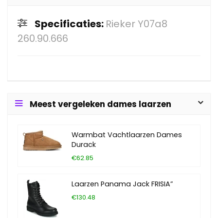
Specificaties:
Rieker Y07a8
260.90.666
Meest vergeleken dames laarzen
Warmbat Vachtlaarzen Dames
Durack
€62.85
Laarzen Panama Jack FRISIA”
€130.48