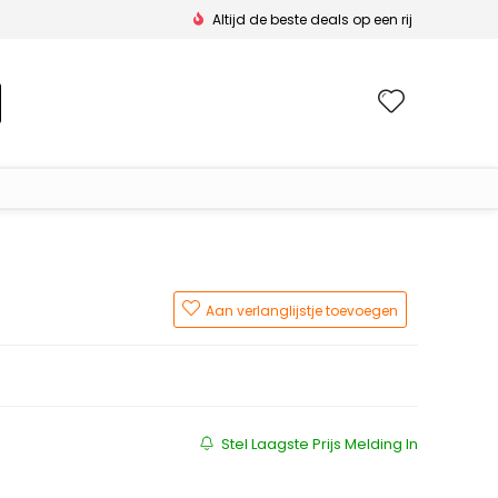
Altijd de beste deals op een rij
Wishlis
Aan verlanglijstje toevoegen
Stel Laagste Prijs Melding In