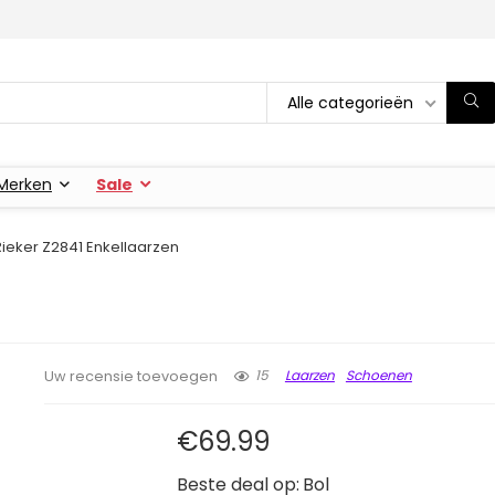
Alle categorieën
Merken
Sale
Rieker Z2841 Enkellaarzen
15
Laarzen
Schoenen
Uw recensie toevoegen
€
69.99
Beste deal op:
Bol