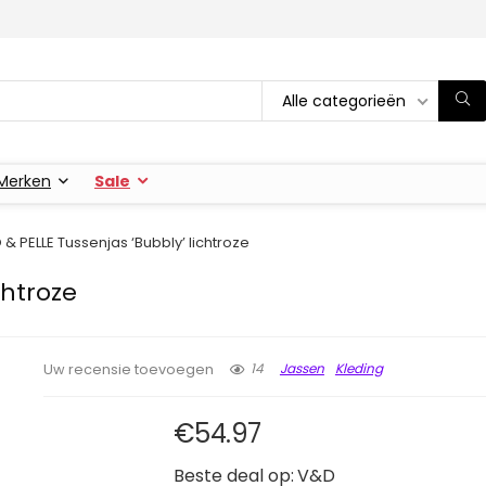
Alle categorieën
Merken
Sale
 & PELLE Tussenjas ‘Bubbly’ lichtroze
chtroze
14
Jassen
Kleding
Uw recensie toevoegen
€
54.97
Beste deal op:
V&D