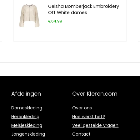
Geisha Bomberjack Embroidery
Off White dames
€64.99
Afdelingen
Over Kleren.com
Dameskleding
Over ons
Herenkleding
Hoe werkt het?
Meisjeskleding
Veel gestelde vragen
Jongenskleding
Contact