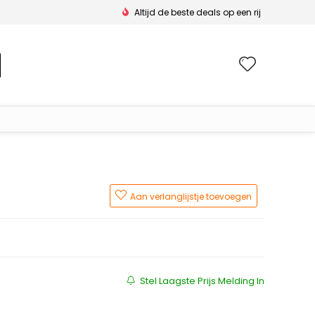
Altijd de beste deals op een rij
Wishlis
Aan verlanglijstje toevoegen
Stel Laagste Prijs Melding In