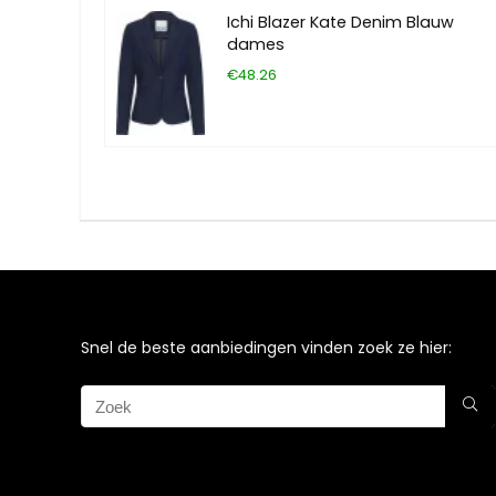
Ichi Blazer Kate Denim Blauw
dames
€48.26
Snel de beste aanbiedingen vinden zoek ze hier: